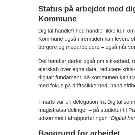
Status på arbejdet med dig
Kommune
Digital handlefrihed handler ikke kun om
Kommune også i fremtiden kan levere st
borgere og medarbejdere – også når ve
Det handler derfor også om sikkerhed, ro
ejerskab over egne data, reducere krit
digitalt fundament, så kommunen kan træ
med fokus på driftssikkerhed, handlefrih
I marts var en delegation fra Digitaliser
magistratsafdelinger – på studietur til P
udkommet i afrapporteringen
"Digital ha
Baggrund for arbejdet