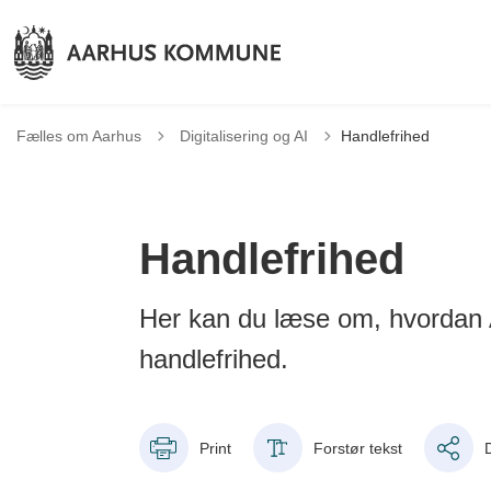
Tilbage til
Fælles om Aarhus
Digitalisering og AI
Handlefrihed
Handlefrihed
Her kan du læse om, hvordan 
handlefrihed.
Print
Forstør tekst