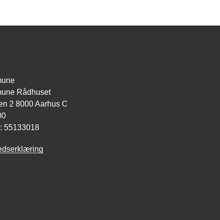
mune
une Rådhuset
n 2 8000 Aarhus C
00
: 55133018
edserklæring